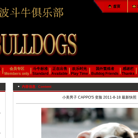
云
会员专区
斗牛标准
正在出售
欢乐时光
国外繁殖者
感谢栏
Members only
Standard
Available
Play Time
Bulldog Friends
Thanks
内容信息 Content
小美男子 CAPPO'S 变脸 2011-8-18 最新