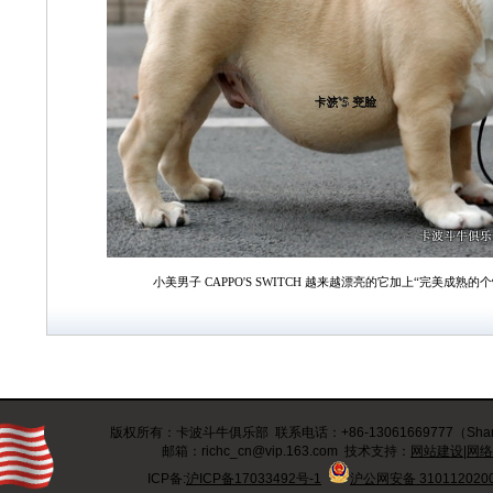
小美男子 CAPPO'S SWITCH 越来越漂亮的它加上“完美成熟
版权所有：卡波斗牛俱乐部 联系电话：+86-13061669777（Shangh
邮箱：richc_cn@vip.163.com 技术支持：
网站建设|网
ICP备:
沪ICP备17033492号-1
沪公网安备 310112020