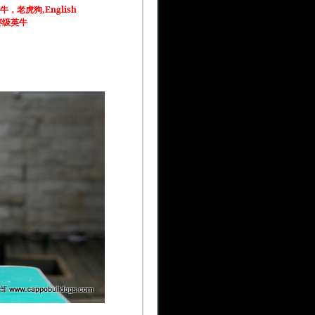
牛，
,English
老虎狗
=赛级英牛