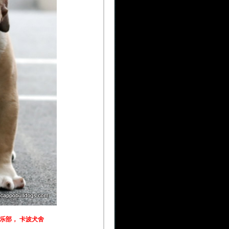
乐部， 卡波犬舍